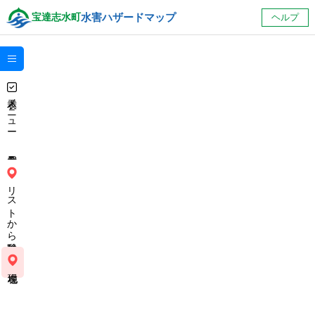
水害ハザードマップ
宝達志水町
ヘルプ
+
–
表示メニュー
リストから移動